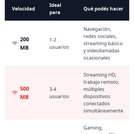
Ideal
Velocidad
Qué podés hacer
para
Navegación,
redes sociales,
200
1-2
streaming básico
usuarios
MB
y videollamadas
ocasionales
Streaming HD,
trabajo remoto,
500
3-4
múltiples
usuarios
dispositivos
MB
conectados
simultáneamente
Gaming,